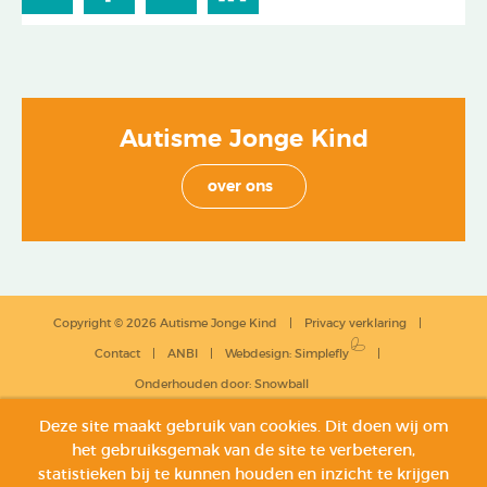
Autisme Jonge Kind
over ons
Copyright © 2026 Autisme Jonge Kind
Privacy verklaring
Contact
ANBI
Webdesign
:
Simplefly
Onderhouden door:
Snowball
Deze site maakt gebruik van cookies. Dit doen wij om
het gebruiksgemak van de site te verbeteren,
statistieken bij te kunnen houden en inzicht te krijgen