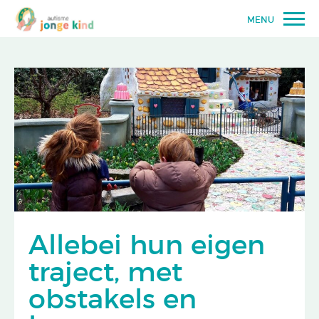
MENU
Allebei hun eigen
traject, met
obstakels en