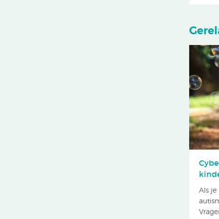
Gerel
Cybe
kind
Als j
autism
Vragen