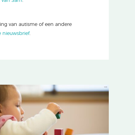
l van Sam
.
ning van autisme of een andere
e nieuwsbrief
.