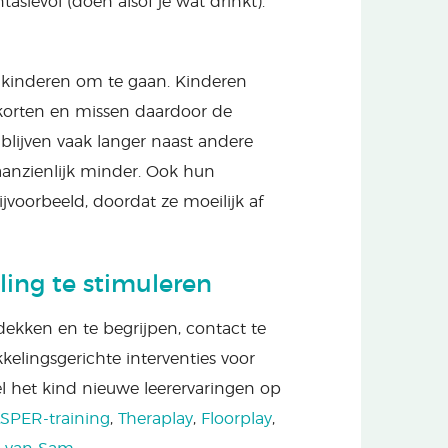
asievol (doen alsof je wat drinkt).
 kinderen om te gaan. Kinderen
korten en missen daardoor de
lijven vaak langer naast andere
aanzienlijk minder. Ook hun
jvoorbeeld, doordat ze moeilijk af
ing te stimuleren
ekken en te begrijpen, contact te
lingsgerichte interventies voor
l het kind nieuwe leerervaringen op
SPER-training
,
Theraplay
,
Floorplay
,