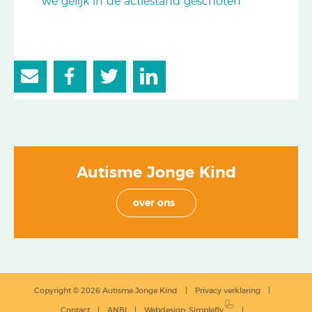
we gelijk in de actiestand geschoten’
Autisme Jonge Kind
over ons
Copyright © 2026 Autisme Jonge Kind
Privacy verklaring
Contact
ANBI
Webdesign
:
Simplefly