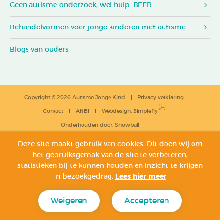
Geen autisme-onderzoek, wel hulp: BEER
Behandelvormen voor jonge kinderen met autisme
Blogs van ouders
Copyright © 2026 Autisme Jonge Kind
Privacy verklaring
Contact
ANBI
Webdesign
:
Simplefly
Onderhouden door:
Snowball
Deze site maakt gebruik van cookies. Dit doen wij om
het gebruiksgemak van de site te verbeteren,
statistieken bij te kunnen houden en inzicht te krijgen
in bezoekgedrag.
Lees hier meer
Weigeren
Accepteren