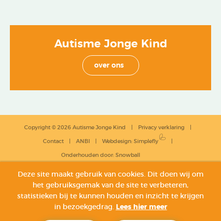
Autisme Jonge Kind
over ons
Copyright © 2026 Autisme Jonge Kind
Privacy verklaring
Contact
ANBI
Webdesign
:
Simplefly
Onderhouden door:
Snowball
Deze site maakt gebruik van cookies. Dit doen wij om
het gebruiksgemak van de site te verbeteren,
statistieken bij te kunnen houden en inzicht te krijgen
in bezoekgedrag.
Lees hier meer