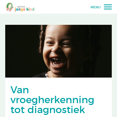
MENU
Van
vroegherkenning
tot diagnostiek