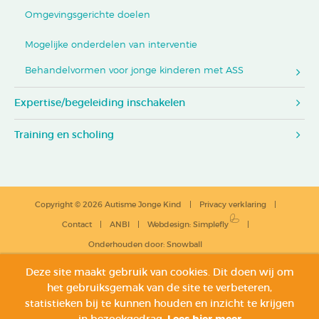
Omgevingsgerichte doelen
Mogelijke onderdelen van interventie
Behandelvormen voor jonge kinderen met ASS
Expertise/begeleiding inschakelen
Training en scholing
Copyright © 2026 Autisme Jonge Kind
Privacy verklaring
Contact
ANBI
Webdesign
:
Simplefly
Onderhouden door:
Snowball
Deze site maakt gebruik van cookies. Dit doen wij om
het gebruiksgemak van de site te verbeteren,
statistieken bij te kunnen houden en inzicht te krijgen