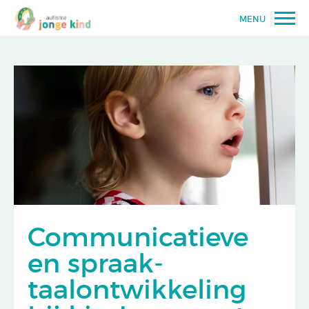
MENU
Communicatieve
en spraak-
taalontwikkeling