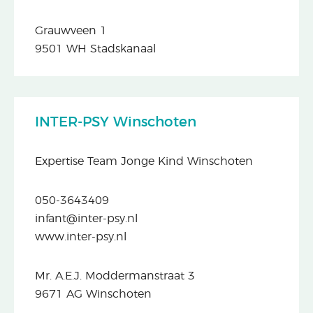
Grauwveen 1
9501 WH Stadskanaal
INTER-PSY Winschoten
Expertise Team Jonge Kind Winschoten
050-3643409
infant@inter-psy.nl
www.inter-psy.nl
Mr. A.E.J. Moddermanstraat 3
9671 AG Winschoten