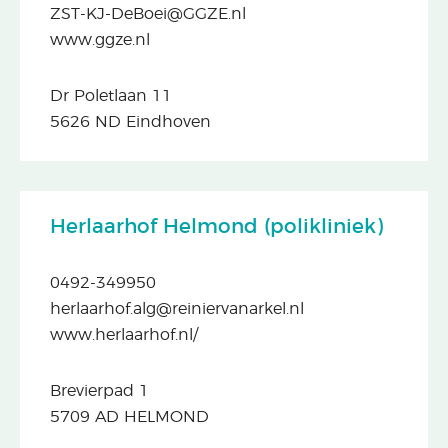
ZST-KJ-DeBoei@GGZE.nl
www.ggze.nl
Dr Poletlaan 11
5626 ND Eindhoven
Herlaarhof Helmond (polikliniek)
0492-349950
herlaarhof.alg@reiniervanarkel.nl
www.herlaarhof.nl/
Brevierpad 1
5709 AD HELMOND