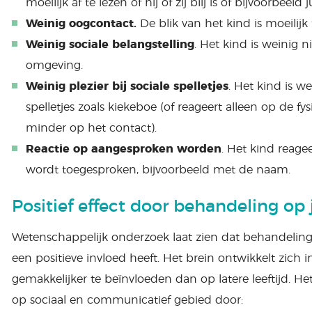
moeilijk af te lezen of hij of zij blij is of bijvoorbeeld j
Weinig oogcontact.
De blik van het kind is moeilijk
Weinig sociale belangstelling
. Het kind is weinig n
omgeving.
Weinig plezier bij sociale spelletjes
. Het kind is we
spelletjes zoals kiekeboe (of reageert alleen op de f
minder op het contact).
Reactie op aangesproken worden
. Het kind reage
wordt toegesproken, bijvoorbeeld met de naam.
Positief effect door behandeling op 
Wetenschappelijk onderzoek laat zien dat behandeling b
een positieve invloed heeft. Het brein ontwikkelt zich i
gemakkelijker te beïnvloeden dan op latere leeftijd. H
op sociaal en communicatief gebied door: