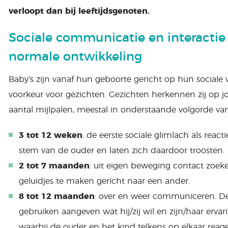
verloopt dan bij leeftijdsgenoten.
Sociale communicatie en interactie
normale ontwikkeling
Baby’s zijn vanaf hun geboorte gericht op hun sociale 
voorkeur voor gezichten. Gezichten herkennen zij op jong
aantal mijlpalen, meestal in onderstaande volgorde van 
3 tot 12 weken
: de eerste sociale glimlach als rea
stem van de ouder en laten zich daardoor troosten.
2 tot 7 maanden
: uit eigen beweging contact zoek
geluidjes te maken gericht naar een ander.
8 tot 12 maanden
: over en weer communiceren. D
gebruiken aangeven wat hij/zij wil en zijn/haar erva
waarbij de ouder en het kind telkens op elkaar reage