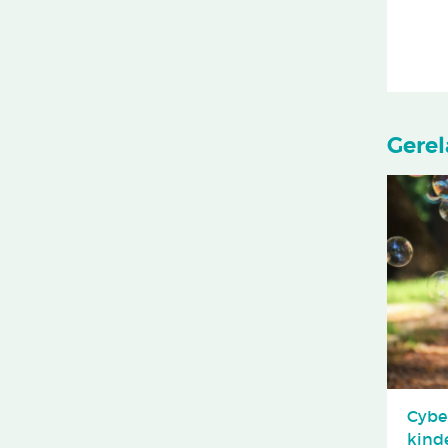
Gerel
Cybe
kind