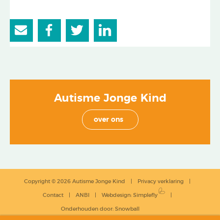
Autisme Jonge Kind
over ons
Copyright © 2026 Autisme Jonge Kind
Privacy verklaring
Contact
ANBI
Webdesign
:
Simplefly
Onderhouden door:
Snowball