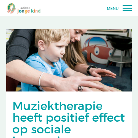
MENU
Muziektherapie
heeft positief effect
op sociale