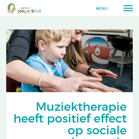
MENU
Muziektherapie
heeft positief effect
op sociale