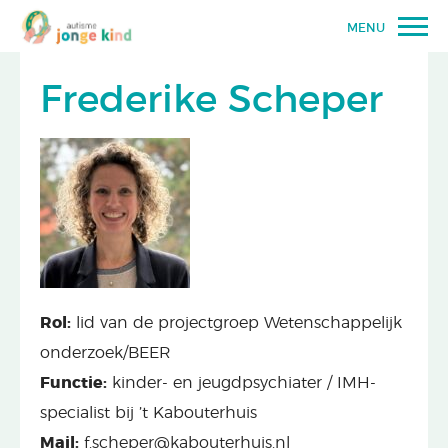
MENU
Frederike Scheper
Rol:
lid van de projectgroep
Wetenschappelijk
onderzoek/BEER
Functie:
kinder- en jeugdpsychiater / IMH-
specialist bij ’t Kabouterhuis
Mail:
f.scheper@kabouterhuis.nl