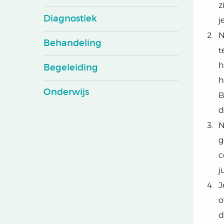
z
Diagnostiek
j
N
Behandeling
t
h
Begeleiding
h
Onderwijs
B
d
N
g
c
j
J
o
d