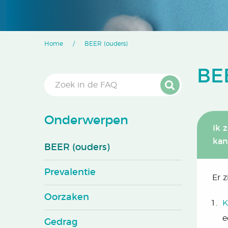
Home
BEER (ouders)
BE
Onderwerpen
Ik 
kan
BEER (ouders)
Prevalentie
Er 
Oorzaken
K
e
Gedrag