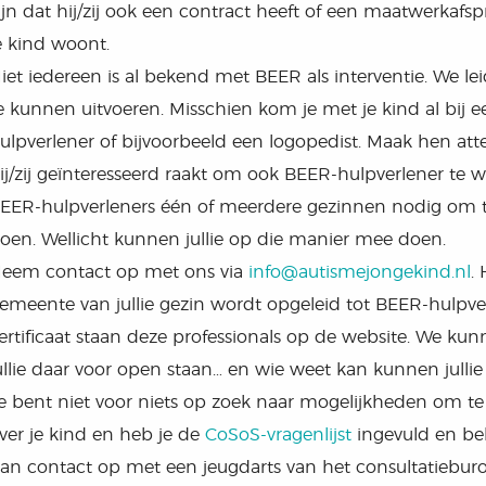
ijn dat hij/zij ook een contract heeft of een maatwerk
e kind woont.
iet iedereen is al bekend met BEER als interventie. We 
e kunnen uitvoeren. Misschien kom je met je kind al bij 
ulpverlener of bijvoorbeeld een logopedist. Maak hen a
ij/zij geïnteresseerd raakt om ook BEER-hulpverlener te 
EER-hulpverleners één of meerdere gezinnen nodig om 
oen. Wellicht kunnen jullie op die manier mee doen.
eem contact op met ons via
info@autismejongekind.nl
.
emeente van jullie gezin wordt opgeleid tot BEER-hulpve
ertificaat staan deze professionals op de website. We kunn
ullie daar voor open staan… en wie weet kan kunnen julli
e bent niet voor niets op zoek naar mogelijkheden om te
ver je kind en heb je de
CoSoS-vragenlijst
ingevuld en be
an contact op met een jeugdarts van het consultatieburo