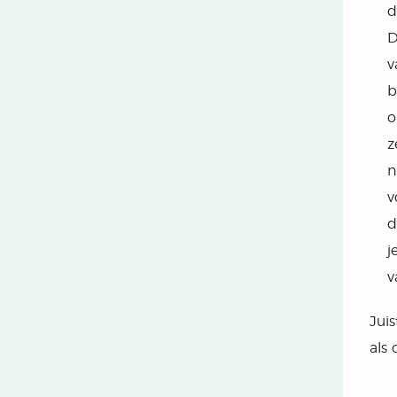
d
D
v
b
o
z
n
v
d
j
v
Jui
als