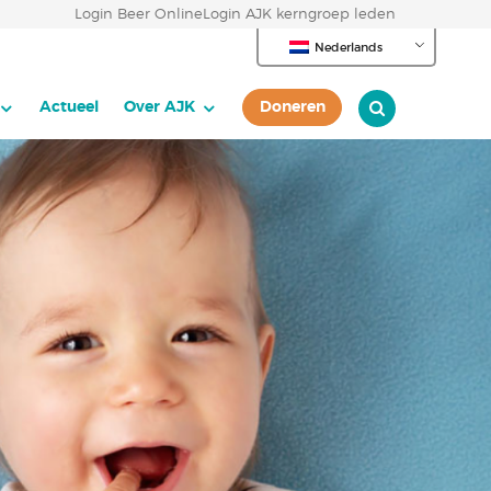
Login Beer Online
Login AJK kerngroep leden
Nederlands
Actueel
Over AJK
Doneren