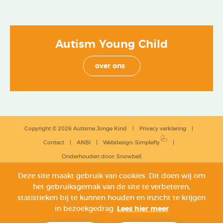
Autism Young Child
over ons
Copyright © 2026 Autisme Jonge Kind
Privacy verklaring
Contact
ANBI
Webdesign
:
Simplefly
Onderhouden door:
Snowball
Deze site maakt gebruik van cookies. Dit doen wij om
het gebruiksgemak van de site te verbeteren,
statistieken bij te kunnen houden en inzicht te krijgen
in bezoekgedrag.
Lees hier meer