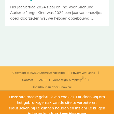
Het jaarverslag 2024 staat online. Voor Stichting
Autisme Jonge Kind was 2024 een jaar van enerzijds
goed doorzetten wat we hebben opgebouwd, ...
Copyright © 2026 Autisme Jonge Kind
Privacy verklaring
Contact
ANBI
Webdesign
:
Simplefly
Onderhouden door:
Snowball
Deze site maakt gebruik van cookies. Dit doen wij om
het gebruiksgemak van de site te verbeteren,
statistieken bij te kunnen houden en inzicht te krijgen