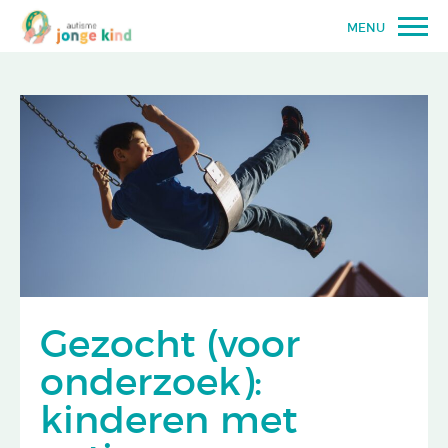
MENU
Gezocht (voor
onderzoek):
kinderen met