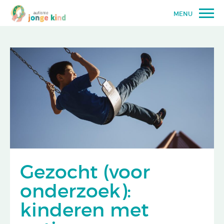
MENU
Gezocht (voor
onderzoek):
kinderen met