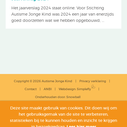
Het jaarverslag 2024 staat online. Voor Stichting
Autisme Jonge Kind was 2024 een jaar van enerzijds
goed doorzetten wat we hebben opgebouwd, ...
Copyright © 2026 Autisme Jonge Kind
Privacy verklaring
Contact
ANBI
Webdesign
:
Simplefly
Onderhouden door:
Snowball
Deze site maakt gebruik van cookies. Dit doen wij om
het gebruiksgemak van de site te verbeteren,
statistieken bij te kunnen houden en inzicht te krijgen