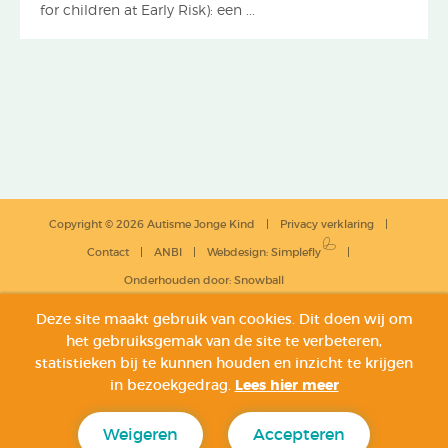
for children at Early Risk): een ...
Copyright © 2026 Autisme Jonge Kind
Privacy verklaring
Contact
ANBI
Webdesign
:
Simplefly
Onderhouden door:
Snowball
Deze site maakt gebruik van cookies. Dit doen wij om
het gebruiksgemak van de site te verbeteren,
statistieken bij te kunnen houden en inzicht te krijgen
in bezoekgedrag.
Lees hier meer
Weigeren
Accepteren