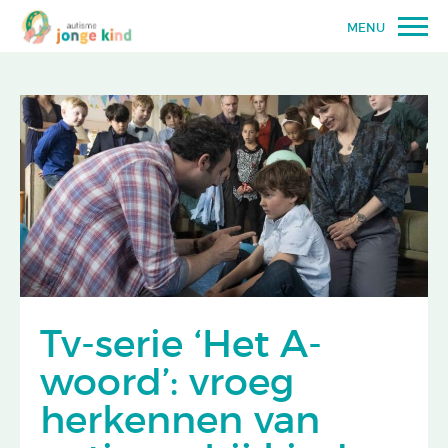
MENU
Tv-serie ‘Het A-
woord’: vroeg
herkennen van