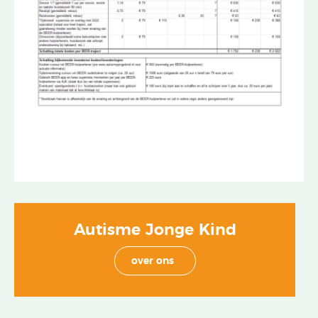
Autisme Jonge Kind
over ons