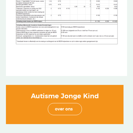
Autisme Jonge Kind
over ons