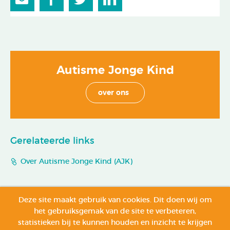
Autisme Jonge Kind
over ons
Gerelateerde links
Over Autisme Jonge Kind (AJK)
Deze site maakt gebruik van cookies. Dit doen wij om
het gebruiksgemak van de site te verbeteren,
Copyright © 2026 Autisme Jonge Kind
Privacy verklaring
statistieken bij te kunnen houden en inzicht te krijgen
Contact
ANBI
Webdesign
:
Simplefly