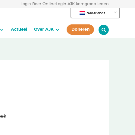
Login Beer Online
Login AJK kerngroep leden
Nederlands
Actueel
Over AJK
Doneren
oek