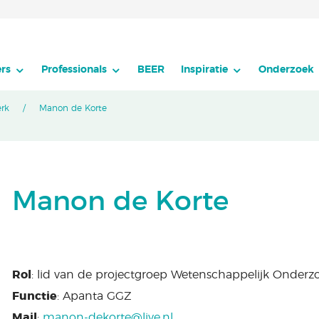
rs
Professionals
BEER
Inspiratie
Onderzoek
erk
Manon de Korte
Manon de Korte
Rol
: lid van de projectgroep Wetenschappelijk Onderz
Functie
: Apanta GGZ
Mail
:
manon-dekorte@live.nl