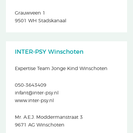
Grauwveen 1
9501 WH Stadskanaal
INTER-PSY Winschoten
Expertise Team Jonge Kind Winschoten
050-3643409
infant@inter-psy.nl
www.inter-psy.nl
Mr. A.E.J. Moddermanstraat 3
9671 AG Winschoten