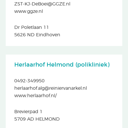
ZST-KJ-DeBoei@GGZE.nl
www.ggze.nl
Dr Poletlaan 11
5626 ND Eindhoven
Herlaarhof Helmond (polikliniek)
0492-349950
herlaarhof.alg@reiniervanarkel.nl
www.herlaarhof.nl/
Brevierpad 1
5709 AD HELMOND