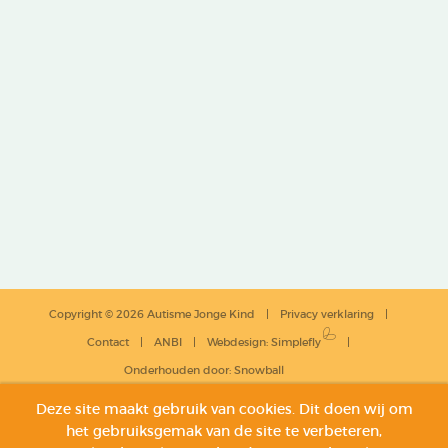
Copyright © 2026 Autisme Jonge Kind
Privacy verklaring
Contact
ANBI
Webdesign
:
Simplefly
Onderhouden door:
Snowball
Deze site maakt gebruik van cookies. Dit doen wij om
het gebruiksgemak van de site te verbeteren,