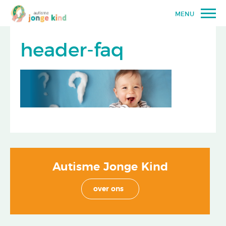
MENU
header-faq
Autisme Jonge Kind
over ons