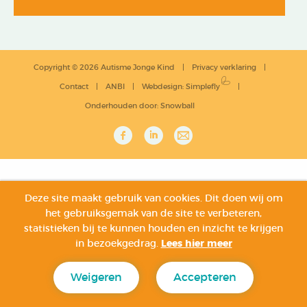
Copyright © 2026 Autisme Jonge Kind
Privacy verklaring
Contact
ANBI
Webdesign
:
Simplefly
Onderhouden door:
Snowball
Deze site maakt gebruik van cookies. Dit doen wij om
het gebruiksgemak van de site te verbeteren,
statistieken bij te kunnen houden en inzicht te krijgen
in bezoekgedrag.
Lees hier meer
Weigeren
Accepteren