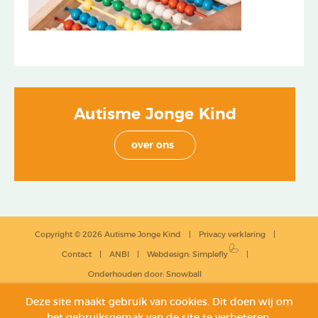
Autisme Jonge Kind
over ons
Copyright © 2026 Autisme Jonge Kind
Privacy verklaring
Contact
ANBI
Webdesign
:
Simplefly
Onderhouden door:
Snowball
Deze site maakt gebruik van cookies. Dit doen wij om