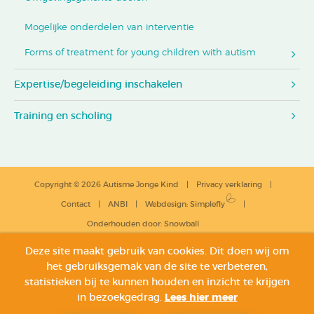
Mogelijke onderdelen van interventie
Forms of treatment for young children with autism
Expertise/begeleiding inschakelen
Training en scholing
Copyright © 2026 Autisme Jonge Kind
Privacy verklaring
Contact
ANBI
Webdesign
:
Simplefly
Onderhouden door:
Snowball
Deze site maakt gebruik van cookies. Dit doen wij om
het gebruiksgemak van de site te verbeteren,
statistieken bij te kunnen houden en inzicht te krijgen
in bezoekgedrag.
Lees hier meer