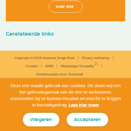
over ons
Gerelateerde links
Copyright © 2026 Autisme Jonge Kind
Privacy verklaring
Contact
ANBI
Webdesign
:
Simplefly
Onderhouden door:
Snowball
Deze site maakt gebruik van cookies. Dit doen wij om
het gebruiksgemak van de site te verbeteren,
statistieken bij te kunnen houden en inzicht te krijgen
in bezoekgedrag.
Lees hier meer
Weigeren
Accepteren