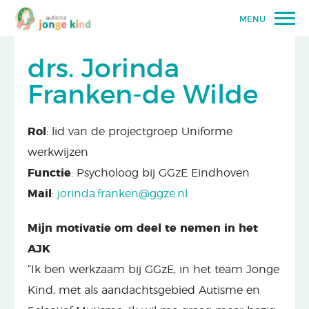
MENU
drs. Jorinda
Franken-de Wilde
Rol
: lid van de projectgroep Uniforme
werkwijzen
Functie
: Psycholoog bij GGzE Eindhoven
Mail
:
jorinda.franken@ggze.nl
Mijn motivatie om deel te nemen in het
AJK
“Ik ben werkzaam bij GGzE, in het team Jonge
Kind, met als aandachtsgebied Autisme en