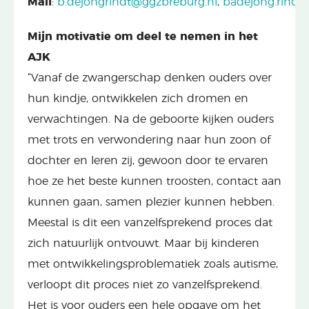
Mail
:
b.dejongrindt@ggzbreburg.nl
,
badejong.rind
Mijn motivatie om deel te nemen in het
AJK
“Vanaf de zwangerschap denken ouders over
hun kindje, ontwikkelen zich dromen en
verwachtingen.
Na
de geboorte kijken ouders
met trots en verwondering naar hun zoon of
dochter en leren zij, gewoon door te ervaren
hoe ze het beste kunnen troosten, contact aan
kunnen gaan, samen plezier kunnen hebben.
Meestal is dit een vanzelfsprekend proces dat
zich natuurlijk ontvouwt. Maar bij kinderen
met ontwikkelingsproblematiek
zoals a
utisme
,
verloopt dit proces niet zo vanzelfsprekend.
Het is voor ouders een hele opgave om het