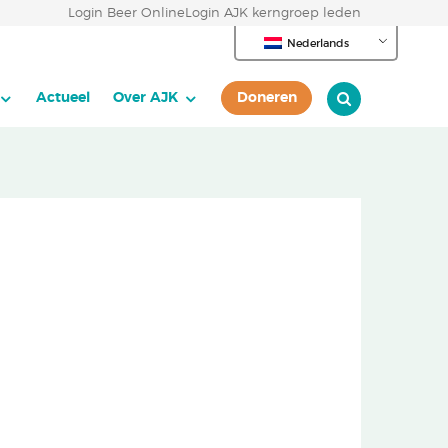
Login Beer Online
Login AJK kerngroep leden
Nederlands
Actueel
Over AJK
Doneren