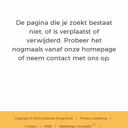
De pagina die je zoekt bestaat
niet, of is verplaatst of
verwijderd. Probeer het
nogmaals vanaf onze
homepage
of neem
contact
met ons op.
Copyright © 2026 Autisme Jonge Kind
Privacy verklaring
Contact
ANBI
Webdesign
:
Simplefly