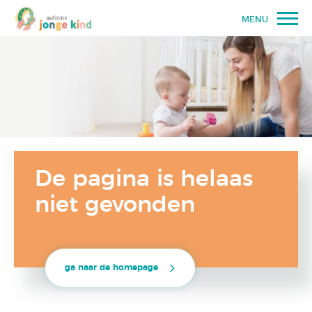
MENU
De pagina is helaas
niet gevonden
ga naar de homepage