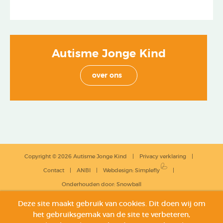
Autisme Jonge Kind
over ons
Copyright © 2026 Autisme Jonge Kind
Privacy verklaring
Contact
ANBI
Webdesign
:
Simplefly
Onderhouden door:
Snowball
Deze site maakt gebruik van cookies. Dit doen wij om
het gebruiksgemak van de site te verbeteren,