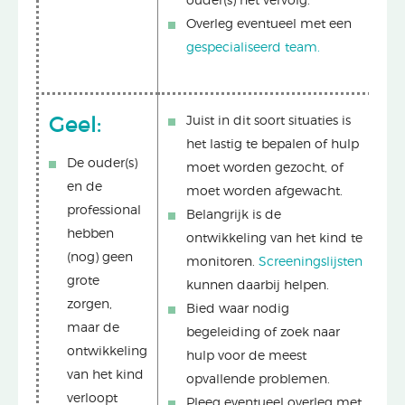
ouder(s) het vervolg.
Overleg eventueel met een
gespecialiseerd team.
Geel:
Juist in dit soort situaties is
het lastig te bepalen of hulp
De ouder(s)
moet worden gezocht, of
en de
moet worden afgewacht.
professional
Belangrijk is de
hebben
ontwikkeling van het kind te
(nog) geen
monitoren.
Screeningslijsten
grote
kunnen daarbij helpen.
zorgen,
Bied waar nodig
maar de
begeleiding of zoek naar
ontwikkeling
hulp voor de meest
van het kind
opvallende problemen.
verloopt
Pleeg eventueel overleg met