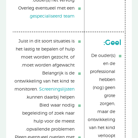
ouder(s) het vervolg.
Overleg eventueel met een
gespecialiseerd team.
Juist in dit soort situaties is
Geel:
het lastig te bepalen of hulp
De ouder(s)
moet worden gezocht, of
en de
moet worden afgewacht.
professional
Belangrijk is de
hebben
ontwikkeling van het kind te
(nog) geen
monitoren.
Screeningslijsten
grote
kunnen daarbij helpen.
zorgen,
Bied waar nodig
maar de
begeleiding of zoek naar
ontwikkeling
hulp voor de meest
van het kind
opvallende problemen.
verloopt
Pleeg eventueel overleg met