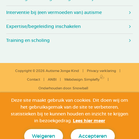
Interventie bij (een vermoeden van) autisme
Expertise/begeleiding inschakelen
Training en scholing
Copyright © 2026 Autisme Jonge Kind
Privacy verklaring
Contact
ANBI
Webdesign
:
Simplefly
Onderhouden door:
Snowball
Deze site maakt gebruik van cookies. Dit doen wij om
het gebruiksgemak van de site te verbeteren,
statistieken bij te kunnen houden en inzicht te krijgen
in bezoekgedrag.
Lees hier meer
Weigeren
Accepteren