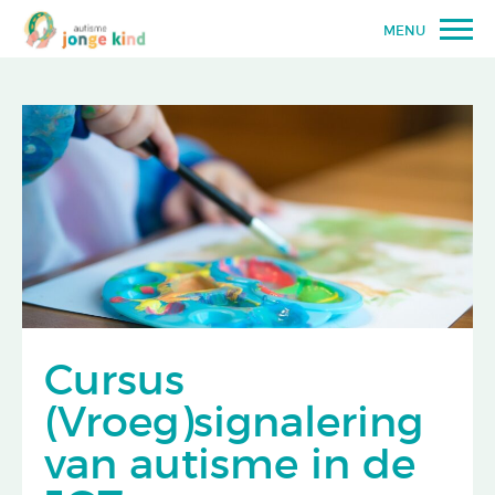
MENU
Cursus
(Vroeg)signalering
van autisme in de