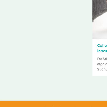
Coll
land
De St
afgel
Sticht