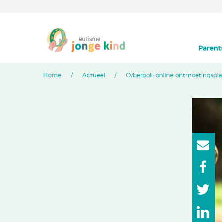
Parent
Home
Actueel
Cyberpoli: online ontmoetingspl