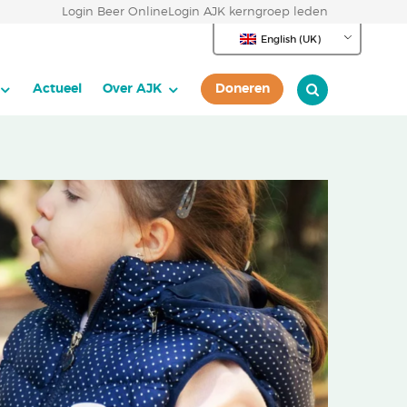
Login Beer Online
Login AJK kerngroep leden
English (UK)
Actueel
Over AJK
Doneren