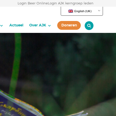
Login Beer Online
Login AJK kerngroep leden
English (UK)
Actueel
Over AJK
Doneren