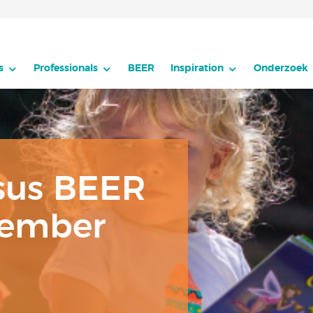
s
Professionals
BEER
Inspiration
Onderzoek
rsus BEER
tember