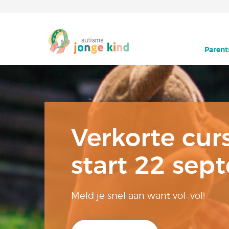
Parent
Verkorte cu
start 22 sep
Meld je snel aan want vol=vol!