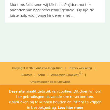
Met trots feliciteren wij Michelle Snijder met het
afronden van haar proefschrift getiteld: 'Op tijd de
juiste hulp voor jonge kinderen met ...
Copyright © 2026 Autisme Jonge Kind
Privacy verklaring
Contact
ANBI
Webdesign
:
Simplefly
Onderhouden door:
Snowball
Deze site maakt gebruik van cookies. Dit doen wij om
het gebruiksgemak van de site te verbeteren,
statistieken bij te kunnen houden en inzicht te krijgen
in bezoekgedrag.
Lees hier meer