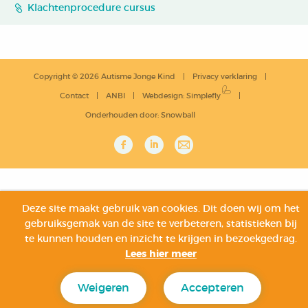
Klachtenprocedure cursus
Copyright © 2026 Autisme Jonge Kind
Privacy verklaring
Contact
ANBI
Webdesign
:
Simplefly
Onderhouden door:
Snowball
Deze site maakt gebruik van cookies. Dit doen wij om het
gebruiksgemak van de site te verbeteren, statistieken bij
te kunnen houden en inzicht te krijgen in bezoekgedrag.
Lees hier meer
Weigeren
Accepteren