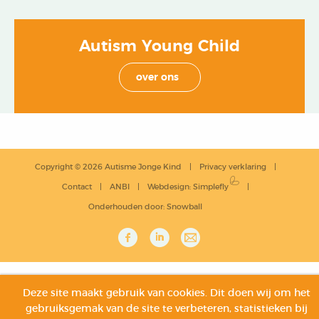
Autism Young Child
over ons
Copyright © 2026 Autisme Jonge Kind
Privacy verklaring
Contact
ANBI
Webdesign
:
Simplefly
Onderhouden door:
Snowball
Deze site maakt gebruik van cookies. Dit doen wij om het
gebruiksgemak van de site te verbeteren, statistieken bij