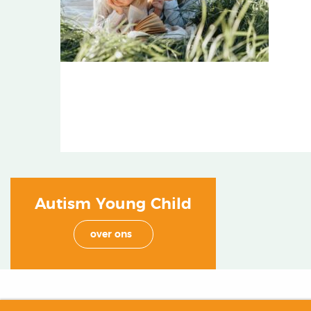
Autism Young Child
over ons