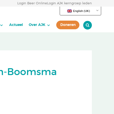
Login Beer Online
Login AJK kerngroep leden
English (UK)
Actueel
Over AJK
Doneren
gen-Boomsma