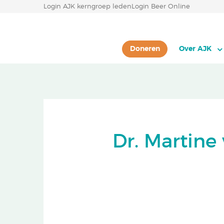
Login AJK kerngroep leden
Login Beer Online
Doneren
Over AJK
Dr. Martin