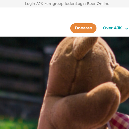
Login AJK kerngroep leden
Login Beer Online
Doneren
Over AJK