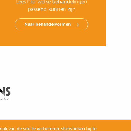
Lees hier welke behandelingen
passend kunnen zijn
Naar behandelvormen
 van de site te verbeteren, statistieken bij te
y verklaring
Copyright © 2026 Autisme Jonge Kind