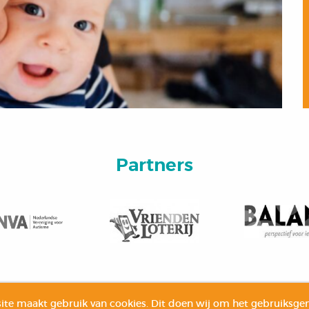
Partners
ite maakt gebruik van cookies. Dit doen wij om het gebruiksgemak
Webdesign
:
Simplefly
ANBI
Contact
Privac