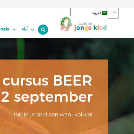
العربية
آباء
onals
 cursus BEER
 22 september
Meld je snel aan want vol=vol!