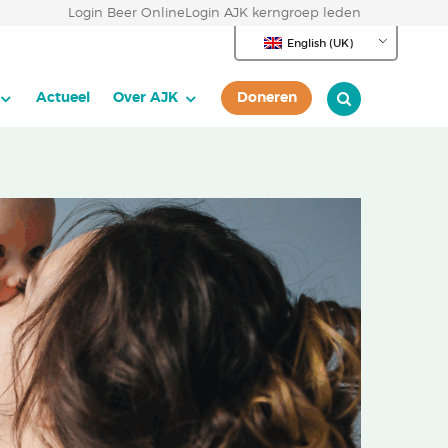
Login Beer Online
Login AJK kerngroep leden
English (UK)
Actueel
Over AJK
Doneren