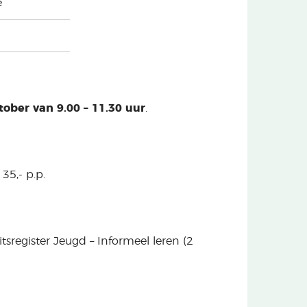
e
ober van 9.00 – 11.30 uur
.
5,- p.p.
itsregister Jeugd – Informeel leren (2