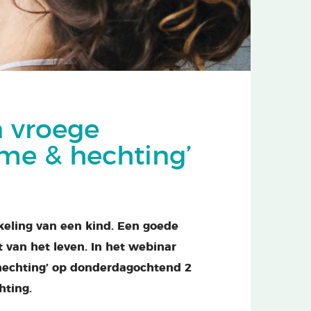
n vroege
sme & hechting’
kkeling van een kind. Een goede
st van het leven. In het webinar
 hechting’ op donderdagochtend 2
hting.