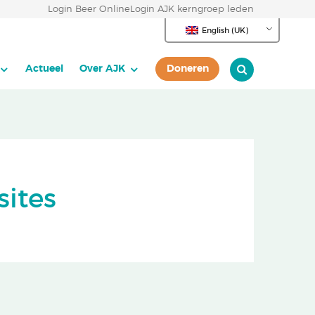
Login Beer Online
Login AJK kerngroep leden
English (UK)
Actueel
Over AJK
Doneren
sites